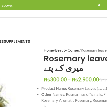
ve.
🚚 Enjoy Fr
ES
SUPPLEMENTS
Home
Beauty Corner
Rosemary leaves 
میری کے پتے
₨
300.00
–
₨
2,900.00
Product Name:
Other Names:
Rosmarinus officinalis, 
Rosemary, Aromatic Rosemary, Rosemary Herb, میری کے پتے, خوشبودار
پتے