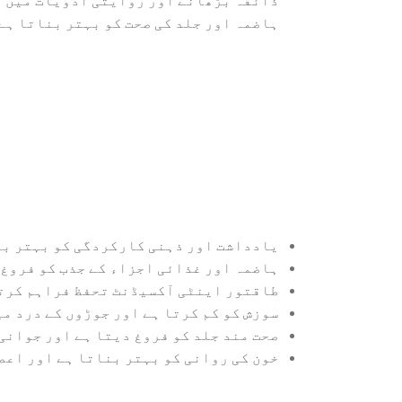
ہاضمہ اور جلد کی صحت کو بہتر بناتا ہے
یادداشت اور ذہنی کارکردگی کو بہتر بن
ہاضمہ اور غذائی اجزاء کے جذب کو فروغ 
طاقتور اینٹی آکسیڈنٹ تحفظ فراہم کرت
سوزش کو کم کرتا ہے اور جوڑوں کے درد م
صحت مند جلد کو فروغ دیتا ہے اور جوانی
خون کی روانی کو بہتر بناتا ہے اور اعص