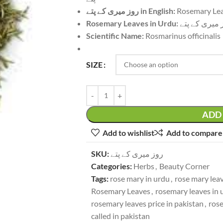
روز میری کے پتے in English:
Rosemary Le
Rosemary Leaves in Urdu:
 میری کے پتے
Scientific Name:
Rosmarinus officinalis
SIZE
ADD 
Add to wishlist
Add to compare
SKU:
روز میری کے پتے
Categories:
Herbs
,
Beauty Corner
Tags:
rose mary in urdu
,
rose mary leav
Rosemary Leaves
,
rosemary leaves in 
rosemary leaves price in pakistan
,
rose
called in pakistan