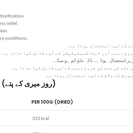
toxification.
s relief.
kin.
ry conditions.
ے کے لیے استعمال ہوتا ہے۔
روغ دینے اور ڈیٹاکسیفیکیشن کے لیے شامل کیا جاتا ہے۔
پر استعمال ہوتا ہے تاکہ تناؤ کم ہو سکے۔
 جلد کی صحت کو فروغ دینے کے لیے شامل کیا جاتا ہے۔
وزش کے علاج کے لیے استعمال ہوتا ہے۔
Nutrition Facts of Rosemary Leaves (روز میری کے پتے)
PER 100G (DRIED)
331 kcal