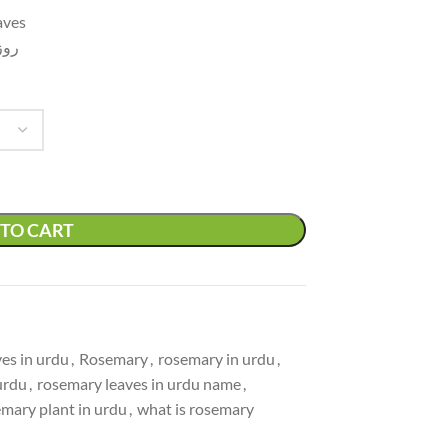
aves
روز
TO CART
es in urdu
,
Rosemary
,
rosemary in urdu
,
urdu
,
rosemary leaves in urdu name
,
mary plant in urdu
,
what is rosemary