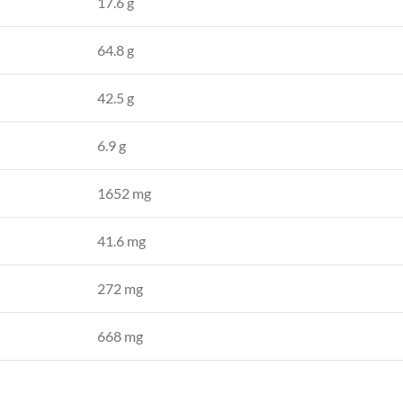
17.6 g
64.8 g
42.5 g
6.9 g
1652 mg
41.6 mg
272 mg
668 mg