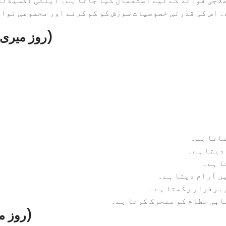
۔ اس کی قدرتی خصوصیات سوزش کو کم کرنے اور مجموعی توا
Benefits of Rosemary Leaves (روز میری کے پتے)
اتا ہے۔
دیتا ہے۔
ا ہے۔
یں آرام دیتا ہے۔
 برقرار رکھتا ہے۔
ابی نظام کو متحرک کرتا ہے۔
Uses of Rosemary Leaves (روز میری کے پتے)