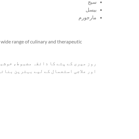
سیج
بیسل
مارجورم
a wide range of culinary and therapeutic
روز میری کے پتے کا ذائقہ مضبوط، خوشبو
اور علاجی استعمال کے لیے بہترین بناتی