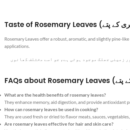
Rosemary Leaves offer a robust, aromatic, and slightly pine-like
applications.
ر زمینی جھلک موجود ہوتی ہے، جو اسے مختلف کھانوں
What are the health benefits of rosemary leaves?
They enhance memory, aid digestion, and provide antioxidant p
How can rosemary leaves be used in cooking?
They are used fresh or dried to flavor meats, sauces, vegetables,
Are rosemary leaves effective for hair and skin care?