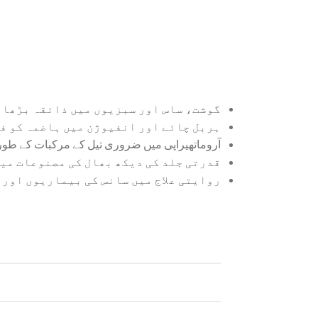
گوشت، ساس اور سبزیوں میں ذائقہ بڑھان
ہربل چائے اور انفیوژن میں ہاضمہ کو ف
آروماتھیراپی میں ضروری تیل کے مرکبات کے طور 
قدرتی جلد کی دیکھ بھال کی مصنوعات میں
روایتی علاج میں سانس کی بیماریوں اور س