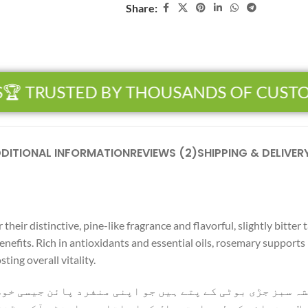
Share:
 TRUSTED BY THOUSANDS OF CUSTOME
DITIONAL INFORMATION
REVIEWS (2)
SHIPPING & DELIVER
ir distinctive, pine-like fragrance and flavorful, slightly bitter 
enefits. Rich in antioxidants and essential oils, rosemary support
ting overall vitality.
ہ سبز جڑی بوٹی کے پتے ہیں جو اپنی منفرد پائن جیسی خو
علاجی فوائد کے لیے استعمال کیا جاتا ہے۔ اینٹی آکسیڈن