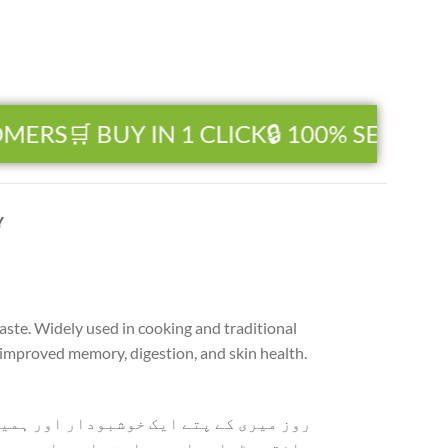
RS
🛒 BUY IN 1 CLICK
🔒 100% SECURE PA
Y
taste. Widely used in cooking and traditional
s improved memory, digestion, and skin health.
روز میری کے پتے ایک خوشبودار اور ہمیش
ذائقہ بڑھانے اور روایتی ادویات میں ،