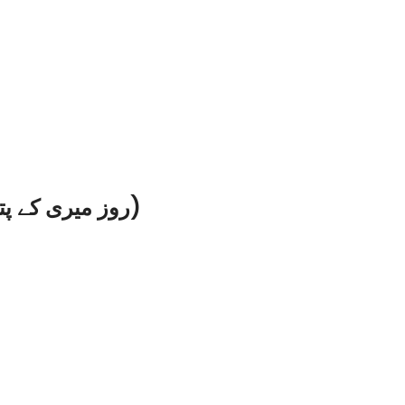
Substitutes for Rosemary Leaves (روز میری کے پتے)