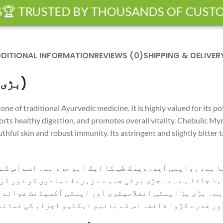
 TRUSTED BY THOUSANDS OF CUSTOME
DITIONAL INFORMATION
REVIEWS (0)
SHIPPING & DELIVER
Chebulic Myrobalan (Bari Har – بڑی ہڑ)
 of traditional Ayurvedic medicine. It is highly valued for its po
ports healthy digestion, and promotes overall vitality. Chebulic Myr
ful skin and robust immunity. Its astringent and slightly bitter ta
ا ہے، روایتی آیورویدک طب کا ایک اہم جزو ہے۔ اسے اس 
ہا جاتا ہے۔ یہ جڑی بوٹی جسم سے زہریلے مادوں کو دور کر
ے۔ بڑی ہڑ اینٹی انفلامیٹری اور اینٹی آکسیڈنٹ فوائد ک
ور قدرے کڑوا ذائقہ اس کے بائیو ایکٹیو اجزاء کی نمائن