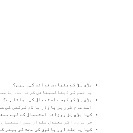
بڑی ہڑ کے بنیادی فوائد کیا ہیں؟
یہ جسم کو ڈیٹاکسیفائی کرتا ہے، ہاضمہ
بڑی ہڑ کو کیسے استعمال کیا جاتا ہے؟
اسے عام طور پر پاؤڈر یا ڈی کوکشن کی ش
کیا بڑی ہڑ روزانہ استعمال کے لیے محف
جی ہاں، اگر معتدل مقدار میں استعمال ک
کیا یہ جلد اور بالوں کی صحت کو بہتر ک