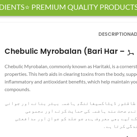
NTS
⭐ PREMIUM QUALITY PRODUCTS
🏆
DESCRIPTION
AD
Chebulic Myrobalan, commonly known as Haritaki, is a cornerstone
properties. This herb aids in clearing toxins from the body, sup
inflammatory and antioxidant benefits, which help maintain youth
compounds.
کے طاقتور ڈیٹاکسیفائنگ، ہاضمہ بہتر بنانے اور جوانی
نے، صحت مند ہاضمہ کی حمایت کرنے اور مجموعی
ے لیے بھی معروف ہے، جو جلد کو جوان اور مدافعتی
دگی کرتا ہے۔