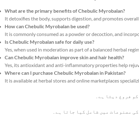
What are the primary benefits of Chebulic Myrobalan?
It detoxifies the body, supports digestion, and promotes overall
How can Chebulic Myrobalan be used?
It is commonly consumed as a powder or decoction, and incorpo
Is Chebulic Myrobalan safe for daily use?
Yes, when used in moderation as part of a balanced herbal regimen
Can Chebulic Myrobalan improve skin and hair health?
Yes, its antioxidant and anti-inflammatory properties help reju
Where can I purchase Chebulic Myrobalan in Pakistan?
It is available at herbal stores and online marketplaces speciali
کو فروغ دیتا ہے۔
کی مصنوعات میں شامل کیا جاتا ہے۔