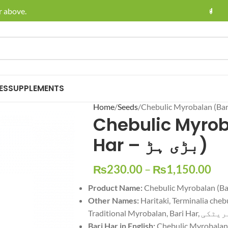
ve.
🚚 Enjoy F
ES
SUPPLEMENTS
Home
Seeds
Chebulic Myrob
Har – بڑی ہڑ)
₨
230.00
–
₨
1,150.00
Product Name:
Other Names:
Haritaki, Terminalia chebu
Traditional Myrobala
Bari Har in English:
Chebulic Myrobalan