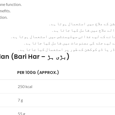
une function.
nefits.
tion.
 کے علاج میں استعمال ہوتا ہے۔
لے علاج میں شامل کیا جاتا ہے۔
نے کے لیے غذائی سپلیمنٹس میں استعمال ہوتا ہے۔
 لیے جلد کی مصنوعات میں شامل کیا جاتا ہے۔
ر یا ڈی کوکشن کے طور پر استعمال کیا جاتا ہے۔
Nutrition Facts of Chebulic Myrobalan (Bari Har – بڑی ہڑ)
PER 100G (APPROX.)
250 kcal
7 g
55 g