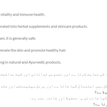
 vitality and immune health.
rated into herbal supplements and skincare products.
, it is generally safe.
venate the skin and promote healthy hair.
zing in natural and Ayurvedic products.
 کی حمایت کرتا ہے اور مجموعی توانائی اور قوت مدافعت 
کل میں استعمال کیا جاتا ہے اور ہربل سپلیمنٹس اور جلد 
وظ ہے؟
یا جائے تو یہ محفوظ اور فائدہ مند ہے۔
رتا ہے؟