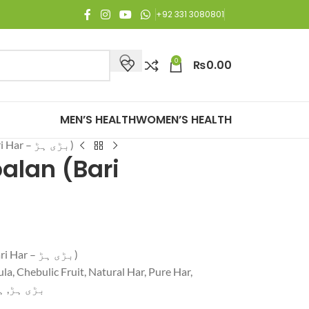
ree Shipping on all orders of Rs. 3,000 or above.
+92 331 3080801
0
₨
0.00
MEN’S HEALTH
WOMEN’S HEALTH
Chebulic Myrobalan (Bari Har – بڑی ہڑ)
alan (Bari
Chebulic Myrobalan (Bari Har – بڑی ہڑ)
la, Chebulic Fruit, Natural Har, Pure Har,
n, Bari Har, بڑی ہڑ, ہریٹکی