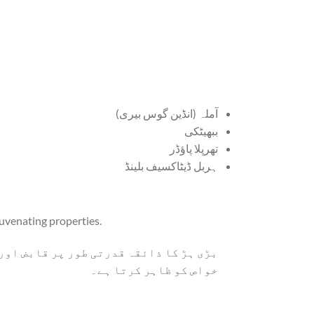
آملہ (انڈین گوس بیری)
ببھیٹکی
تھرپلا پاؤڈر
ہربل ڈیٹاکسیف بلینڈ
juvenating properties.
بڑی ہڑ کا ذائقہ قدرتی طور پر قابض اور
خواص کو ظاہر کرتا ہے۔