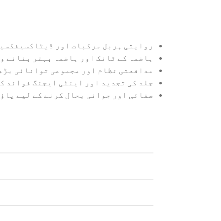
روایتی ہربل مرکبات اور ڈیٹاکسیفکسیشن
ہاضمہ کے ٹانک اور ہاضمہ بہتر بنانے وا
مدافعتی نظام اور مجموعی توانائی بڑھا
جلد کی تجدید اور اینٹی ایجنگ فوائد کے
صفائی اور جوانی بحال کرنے کے لیے پاؤڈ