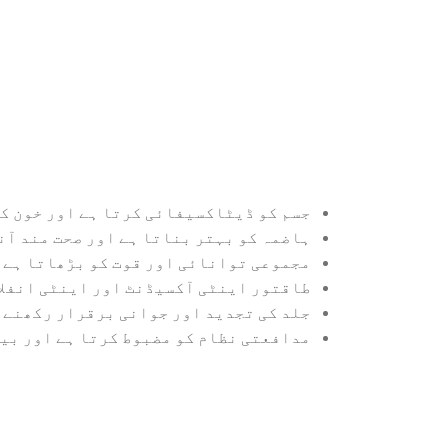
جسم کو ڈیٹاکسیفائی کرتا ہے اور خون کو
ہاضمہ کو بہتر بناتا ہے اور صحت مند آن
مجموعی توانائی اور قوت کو بڑھاتا ہے۔
طاقتور اینٹی آکسیڈنٹ اور اینٹی انفلا
جلد کی تجدید اور جوانی برقرار رکھنے 
مدافعتی نظام کو مضبوط کرتا ہے اور بی