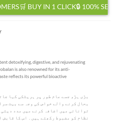
RS
🛒 BUY IN 1 CLICK
🔒 100% SECURE P
Y
tent detoxifying, digestive, and rejuvenating
obalan is also renowned for its anti-
ste reflects its powerful bioactive
بڑی ہڑ، جسے عام طور پر ہریٹکی کہا جات
بحال کرنے والے خواص کی وجہ سے بہت سرا
توانائی میں اضافہ کرنے میں مدد دیتی ہ
نظام کو مضبوط رکھتے ہیں۔ اس کا قابض ا