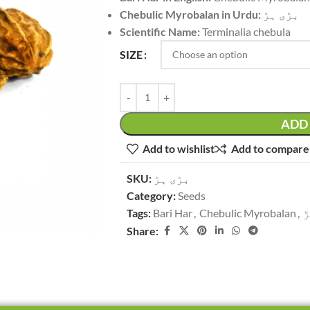
Chebulic Myrobalan in Urdu:
بڑی ہڑ
Scientific Name:
Terminalia chebula
SIZE
ADD 
Add to wishlist
Add to compare
SKU:
بڑی ہڑ
Category:
Seeds
Tags:
Bari Har
,
Chebulic Myrobalan
,
ڑ
Share: