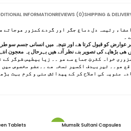
DITIONAL INFORMATION
REVIEWS (0)
SHIPPING & DELIVER
 اعضاء رئیسہ دل دماغ جگر اور گردے کمزور ھوجاتے ھ
 ۔
وارض کو قبول کرتا ھے اور نتیجہ میں انسانی جسم سو طرح ک
ں ھی بڑھاپے کی تصویر بنے نظر آتے ھیں بہرحال یہ معجون انتہ
وری خواہ کثرتِ جماع سے ھو ۔۔ زیابیطیس شوگر کے ن
اقع ھو۔۔ تیربہدف اکسیر نسخہ ھے ۔۔عضو مخصوص میں 
دہ منویہ کی اصلاح کر کے پیدائش منی و کرم بہت بڑھا
een Tablets
Mumsik Sultani Capsules
-13%