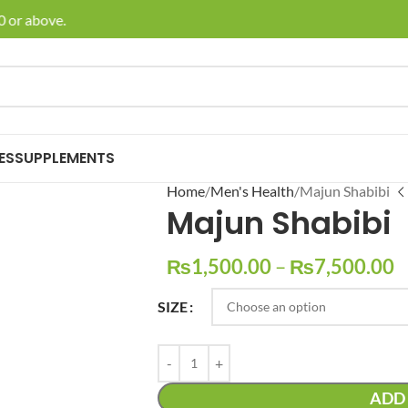
or above.
🚚 E
ES
SUPPLEMENTS
Home
Men's Health
Majun Shabibi
Majun Shabibi
₨
1,500.00
–
₨
7,500.00
SIZE
ADD 