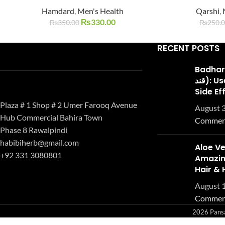
Hamdard
,
Men's Health
Qarshi
,
SOLD
SOLD
OUT
OUT
₨
330.00
₨
350.00
₨
250.
RECENT POSTS
Badhari Q
قند): Uses, Benefits, and
Side Ef
Plaza # 1 Shop # 2 Umer Farooq Avenue
August 3
Hub Commercial Bahira Town
Commen
Phase 8 Rawalpindi
habibiherb@gmail.com
Aloe Ve
+92 331 3080801
Amazing
Hair & 
August 1
Commen
2026 Pansar