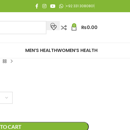
njoy Free Shipping on all orders of Rs. 3,000 or above.
+92 331 3080801
0
₨
0.00
MEN’S HEALTH
WOMEN’S HEALTH
TO CART