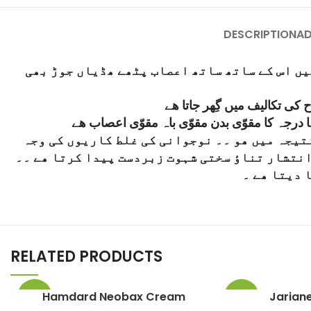
Instagram
DESCRIPTION
AD
YouTube
یں اس کے ساتھ ساتھ اعصاب پٹھے ھڈیاں جوڑ بھی
WhatsApp
ی تکالیف میں گِھر جاتا ھے
ا درجہ کا مقوّی بدن مقوّی باہ مقوّی اعصاب ھے
تیجہ میں ھو ۔۔ نوجوانی کی غلط کاریوں کی وجہ
انتشار تناٶ سختی شہوت زبردست پیدا کرتا ھے ۔۔
 دیتا ھے ۔
RELATED PRODUCTS
Hamdard Neobax Cream
Jarian
-6%
-4%