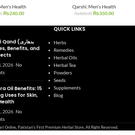
Men's Health
Qarshi
,
Men's Health
SOLD
OUT
₨
240.00
₨
350.00
00
₨
400.00
QUICK LINKS
and (بدھاری
Herbs
Remedies
fects
Herbal Oils
, 2026
No
Herbal Tea
ts
Powders
Seeds
Supplements
ra Oil Benefits: 15
 Uses for Skin,
Blog
Health
, 2026
No
ts
i Online, Pakistan's First Premium Herbal Store, All Right Reserved.