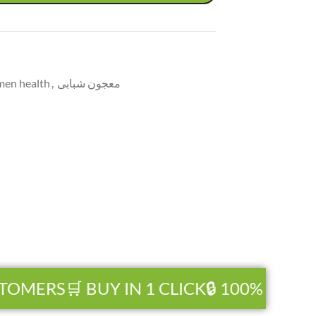
men health
,
معجون شبابی
TOMERS
🛒 BUY IN 1 CLICK
🔒 100% SECUR