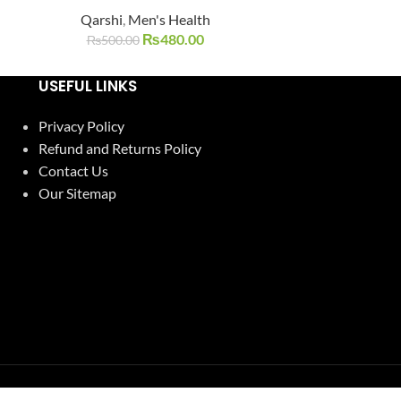
Qarshi
,
Men's Health
Qarshi
,
SOLD
OUT
₨
480.00
₨
500.00
₨
400.0
USEFUL LINKS
Privacy Policy
Refund and Returns Policy
Contact Us
Our Sitemap