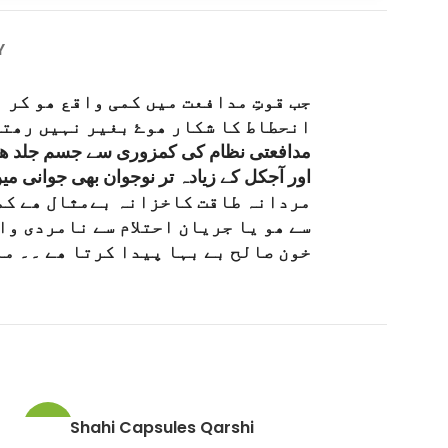
Y
جب قوتِ مدافعت میں کمی واقع ھو کر
انحطاط کا شکار ھوۓ بغیر نہیں رھتے
مدافعتی نظام کی کمزوری سے جسم جلد ھر ع
اور آجکل کے زیادہ تر نوجوان بھی جوانی می
مردانہ طاقت کاخزانہ بےمثال ھے کمز
سے ھو یا جریان احتلام سے نامردی و
خون صالح بے بہا پیدا کرتا ھے ۔۔ ما
Shahi Capsules Qarshi
Tila Mu
-4%
-13%