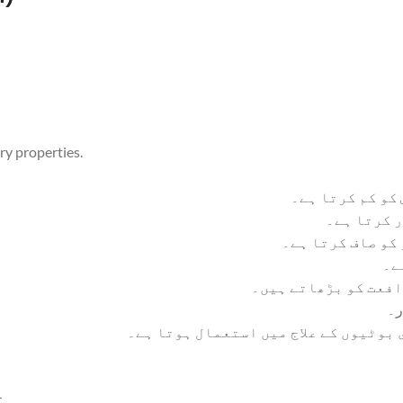
ry properties.
کو کم کرتا ہے۔
ر کرتا ہے۔
 کو صاف کرتا ہے۔
ے۔
افعت کو بڑھاتے ہیں۔
ر۔
 بوٹیوں کے علاج میں استعمال ہوتا ہے۔
.