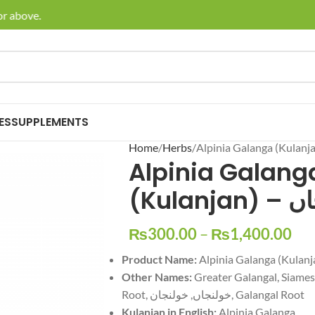
bove.
🚚 Enjoy 
ES
SUPPLEMENTS
Home
Herbs
Alpinia Galang
(Kulan
₨
300.00
–
₨
1,400.00
Product Name:
Other Names:
Greater Galangal, Siames
Root, خولنجاں, خولنجان, Galangal Root
Kulanjan in English:
Alpinia Galanga