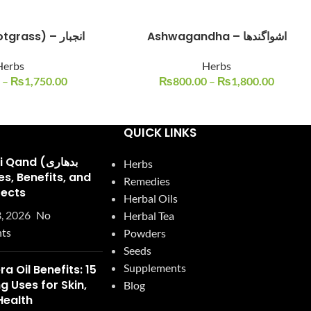
Ashwagandha – اشواگندھا
Anjbar (Knotgrass) – انجبار
Herbs
Herbs
–
₨
1,750.00
₨
800.00
–
₨
1,800.00
QUICK LINKS
and (بدھاری
Herbs
Remedies
fects
Herbal Oils
, 2026
No
Herbal Tea
ts
Powders
Seeds
Supplements
ra Oil Benefits: 15
 Uses for Skin,
Blog
Health