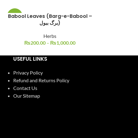
Babool Leaves (Barg-e-Babool –
Beekh
-29%
-21%
برگ ببول)
H
Herbs
₨
240.00
₨
200.00
–
₨
1,000.00
USEFUL LINKS
Privacy Policy
Refund and Returns Policy
Contact Us
Our Sitemap