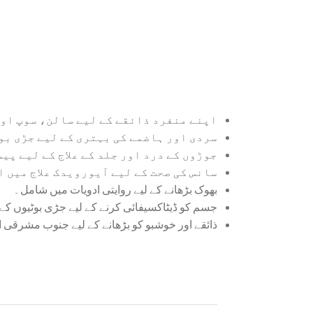
اپنے منفرد ذائقے کے لیے سالن، سوپ اور
سردی اور ہاضمے کی بہتری کے لیے جڑی بو
جوڑوں کے درد اور جلد کے علاج کے لیے پی
سانس کی صحت کے لیے آیورویدک علاج میں 
بھوک بڑھانے کے لیے روایتی ادویات میں شامل۔
جسم کو ڈیٹاکسیفائی کرنے کے لیے جڑی بوٹیوں کے 
ذائقے اور خوشبو کو بڑھانے کے لیے جنوب مشرقی 