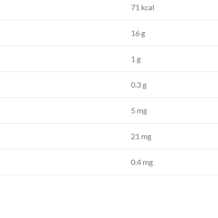
71 kcal
16 g
1 g
0.3 g
5 mg
21 mg
0.4 mg