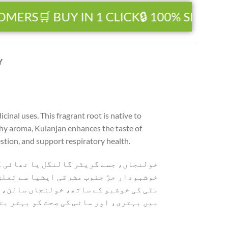
ERS
🛒 BUY IN 1 CLICK
🔒 100% SECURE 
Y
inal uses. This fragrant root is native to
rthy aroma, Kulanjan enhances the taste of
estion, and support respiratory health.
خولنجاں، جسے گریٹر گالنگل یا تھائی گا
خوشبودار جڑ جنوب مشرقی ایشیا سے تعلق 
مٹی کی خوشبو کے ساتھ، خولنجاں سالن، س
میں بہتری، اور سانس کی صحت کو بہتر بن