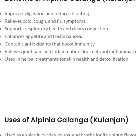
Improves digestion and reduces bloating.
Relieves cold, cough, and flu symptoms.
Supports respiratory health and clears congestion.
Enhances appetite and treats nausea.
Contains antioxidants that boost immunity.
Relieves joint pain and inflammation due to its anti-inflammato
Used in herbal treatments for skin health and detoxification.
Uses of Alpinia Galanga (Kulanjan)
Used as a spice in curries, soups, and broths for its unique flavor