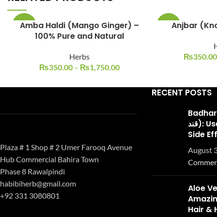
Amba Haldi (Mango Ginger) –
-13%
-13%
100% Pure and Natural
Herbs
₨
350.00
₨
350.00
–
₨
1,750.00
RECENT POSTS
Badhari Q
قند): Uses, Benefits, and
Side Ef
Plaza # 1 Shop # 2 Umer Farooq Avenue
August 3
Hub Commercial Bahira Town
Commen
Phase 8 Rawalpindi
habibiherb@gmail.com
Aloe Ve
+92 331 3080801
Amazing
Hair & 