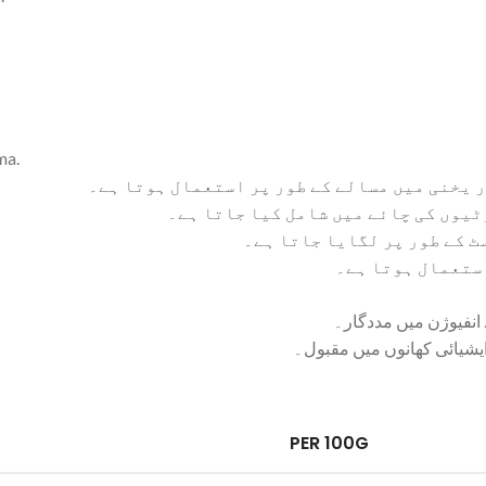
ma.
 یخنی میں مسالے کے طور پر استعمال ہوتا ہے۔
ٹیوں کی چائے میں شامل کیا جاتا ہے۔
سٹ کے طور پر لگایا جاتا ہے۔
استعمال ہوتا ہے۔
انفیوژن میں مددگار۔
ایشیائی کھانوں میں مقبول۔
PER 100G