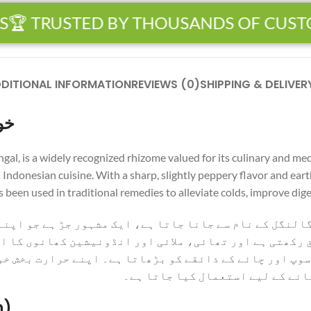
 TRUSTED BY THOUSANDS OF CUSTOM
DITIONAL INFORMATION
REVIEWS (0)
SHIPPING & DELIVER
 – خولنجاں
, is a widely recognized rhizome valued for its culinary and medic
d Indonesian cuisine. With a sharp, slightly peppery flavor and ea
s been used in traditional remedies to alleviate colds, improve dig
 کے نام سے جانا جاتا ہے، ایک مشہور جڑ ہے جو اپنے کھا
ور تھائی، ملائی اور انڈونیشین کھانوں کا ایک اہم حصہ 
ے کے ذائقے کو بڑھاتا ہے۔ اپنے حرارت بخش خواص کے لیے 
میں بہتری، اور سانس کی صحت کو ب
n)