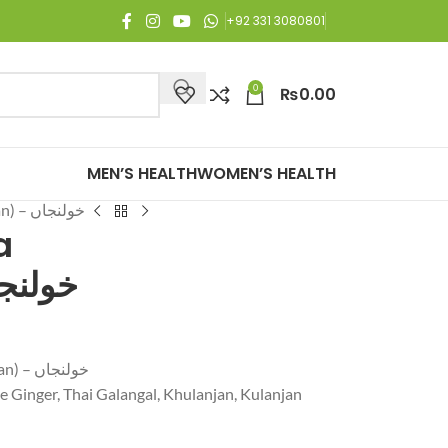
Free Shipping on all orders of Rs. 3,000 or above.
+92 331 3080801
0
₨
0.00
MEN’S HEALTH
WOMEN’S HEALTH
Alpinia Galanga (Kulanjan) – خولنجاں
a
jan) – خولنجاں
Alpinia Galanga (Kulanjan) – خولنجاں
e Ginger, Thai Galangal, Khulanjan, Kulanjan