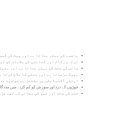
ہاضمے کو بہتر بناتا ہے اور پیٹ کی گیس 
نزلہ، زکام اور کھانسی کی علامات کو دو
سانس کی صحت کو بہتر بناتا ہے اور بھیڑ
بھوک بڑھاتا ہے اور متلی کا علاج کرتا ہ
اینٹی آکسیڈنٹس پر مشتمل ہے جو قوت مد
جوڑوں کے درد اور سوزش کو کم کرنے میں مددگا
جلد کی صحت اور جسم کی صفائی کے لیے جڑی