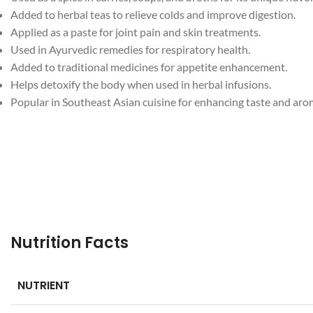
Added to herbal teas to relieve colds and improve digestion.
Facebook
Applied as a paste for joint pain and skin treatments.
Instagram
Used in Ayurvedic remedies for respiratory health.
Added to traditional medicines for appetite enhancement.
YouTube
Helps detoxify the body when used in herbal infusions.
Popular in Southeast Asian cuisine for enhancing taste and aro
WhatsApp
Nutrition Facts
NUTRIENT