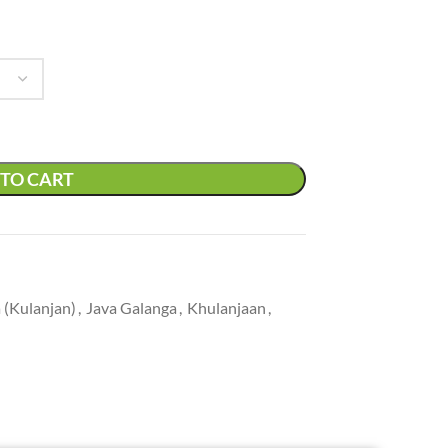
TO CART
 (Kulanjan)
,
Java Galanga
,
Khulanjaan
,