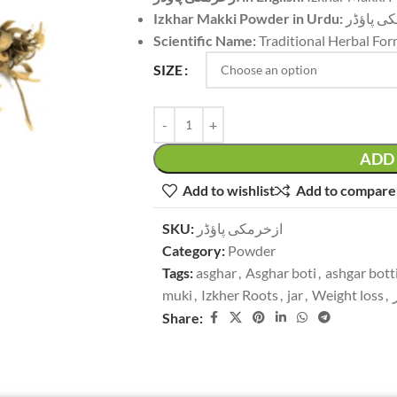
Izkhar Makki Powder in Urdu:
ی پاؤڈر
Scientific Name:
Traditional Herbal Form
SIZE
ADD 
Add to wishlist
Add to compare
SKU:
ازخرمکی پاؤڈر
Category:
Powder
Tags:
asghar
,
Asghar boti
,
ashgar bott
muki
,
Izkher Roots
,
jar
,
Weight loss
,
Share: