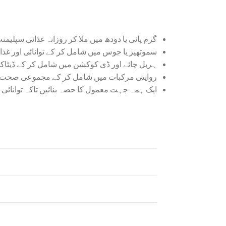
گرم پانی یا دودھ میں ملا کر روزانہ غذائی سپلیم
سموتھیز یا جوس میں شامل کر کے توانائی اور غذ
ہربل چائے اور ڈی کوکشن میں شامل کر کے ڈیٹا
روایتی مرکبات میں شامل کر کے مجموعی صحت اور
ایک ہمہ جہت معمول کا حصہ بنائیں تاکہ توانائی