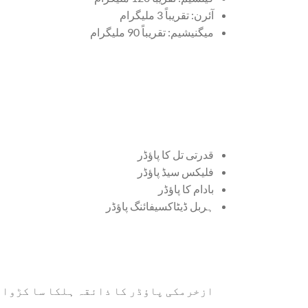
آئرن: تقریباً 3 ملیگرام
میگنیشیم: تقریباً 90 ملیگرام
قدرتی تل کا پاؤڈر
فلیکس سیڈ پاؤڈر
بادام کا پاؤڈر
ہربل ڈیٹاکسیفائنگ پاؤڈر
ازخرمکی پاؤڈر کا ذائقہ ہلکا سا کڑوا،