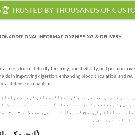
 TRUSTED BY THOUSANDS OF CUSTOME
ION
ADDITIONAL INFORMATION
SHIPPING & DELIVERY
ral medicine to detoxify the body, boost vitality, and promote ove
ds in improving digestion, enhancing blood circulation, and revital
tural defense mechanisms.
ہے جو قدرتی طب میں جسم کو ڈیٹاکسیفائی کرنے، توانائی
رتی جڑی بوٹیوں کے ملاپ سے تیار کیا جاتا ہے جن میں طاق
 اور توانائی کی سطح کو بحال کرنے میں مددگار ثابت ہوت
 کے لیے بہترین ہے۔
Benefits of Izkhar Makki Powder (ازخرمکی پاؤڈر)