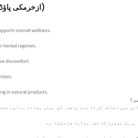
FAQs about Izkhar Makki Powder (ازخرمکی پاؤڈر)
upports overall wellness.
ur herbal regimen.
ive discomfort.
ystem.
ing in natural products.
یں؟
ی میں اضافہ کرتا ہے، ہاضمہ کو بہتر بناتا ہے اور مجم
 ہربل معمول کا حصہ بنایا جا سکتا ہے۔
ر زیادہ مقدار سے ہاضمہ میں خلل ہو سکتا ہے۔