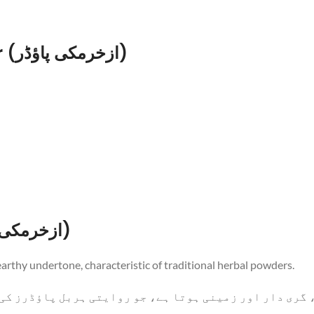
Substitutes for Izkhar Makki Powder (ازخرمکی پاؤڈر)
Taste of Izkhar Makki Powder (ازخرمکی پاؤڈر)
earthy undertone, characteristic of traditional herbal powders.
 گری دار اور زمینی ہوتا ہے، جو روایتی ہربل پاؤڈرز کی