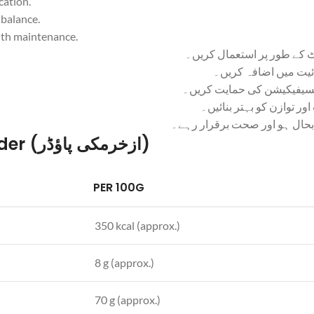
cation.
 balance.
alth maintenance.
نٹ کے طور پر استعمال کریں۔
ائیت میں اضافہ کریں۔
کسیفیکیشن کی حمایت کریں۔
 توازن کو بہتر بنائیں۔
 بحال ہو اور صحت برقرار رہے۔
Nutrition Facts of Izkhar Makki Powder (ازخرمکی پاؤڈر)
PER 100G
350 kcal (approx.)
8 g (approx.)
70 g (approx.)