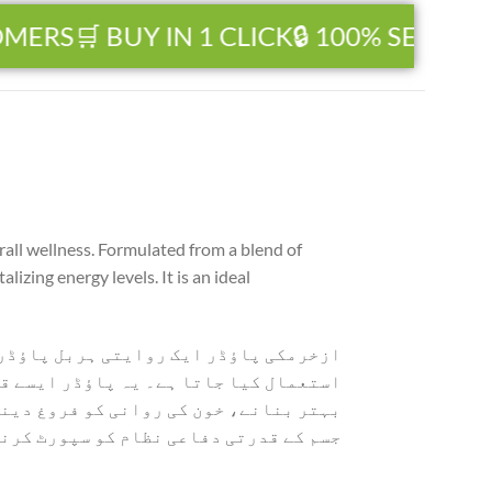
RS
🛒 BUY IN 1 CLICK
🔒 100% SECURE P
rall wellness. Formulated from a blend of
izing energy levels. It is an ideal
ازخرمکی پاؤڈر ایک روایتی ہربل پاؤڈر 
استعمال کیا جاتا ہے۔ یہ پاؤڈر ایسے قد
بہتر بنانے، خون کی روانی کو فروغ دینے
جسم کے قدرتی دفاعی نظام کو سپورٹ کرنے