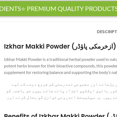
NTS
⭐ PREMIUM QUALITY PRODUCTS
🏆
DESCRIPT
Izkhar Makki Powder (ازخرمکی پاؤڈر)
Izkhar Makki Powder is a traditional herbal powder used in natu
potent herbs known for their bioactive compounds, this powder ai
supplement for restoring balance and supporting the body’s na
 بڑھانے اور مجموعی تندرستی کو فروغ دینے کے لیے
تور بائیو ایکٹیو اجزاء پائے جاتے ہیں، جو ہاضمہ کو
ے ہیں۔ یہ سپلیمنٹ اندرونی توازن کو بحال کرنے اور