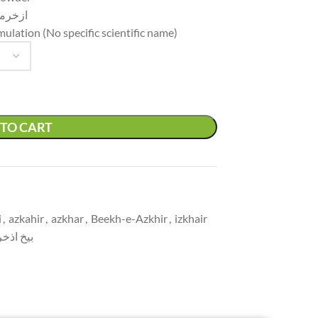
ازخرمک
ulation (No specific scientific name)
TO CART
i
,
azkahir
,
azkhar
,
Beekh-e-Azkhir
,
izkhair
بیخ اذخر