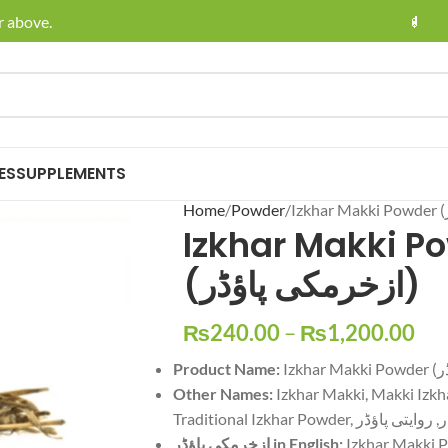
ve.
🚚 Enjoy F
ES
SUPPLEMENTS
Home
Powder
Izkhar Makki P
(ازخرمکی پاؤڈر)
₨
240.00
–
₨
1,200.00
Product Name:
Other Names:
Izkhar Makki, Makki Izkha
Traditional Izkhar Powd
ازخرمکی پاؤڈر in English:
Izkhar Makki 