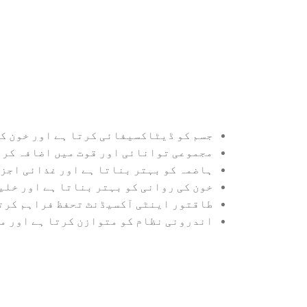
جسم کو ڈیٹاکسیفائی کرتا ہے اور خون کو
مجموعی توانائی اور قوت میں اضافہ کرت
ہاضمہ کو بہتر بناتا ہے اور غذائی اجزا
خون کی روانی کو بہتر بناتا ہے اور خلی
طاقتور اینٹی آکسیڈنٹ تحفظ فراہم کرت
اندرونی نظام کو متوازن کرتا ہے اور م