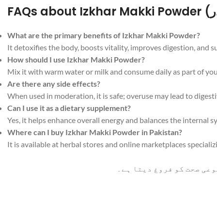
What are the primary benefits of Izkhar Makki Powder?
It detoxifies the body, boosts vitality, improves digestion, and s
How should I use Izkhar Makki Powder?
Mix it with warm water or milk and consume daily as part of yo
Are there any side effects?
When used in moderation, it is safe; overuse may lead to digest
Can I use it as a dietary supplement?
Yes, it helps enhance overall energy and balances the internal s
Where can I buy Izkhar Makki Powder in Pakistan?
It is available at herbal stores and online marketplaces specializ
وعی صحت کو فروغ دیتا ہے۔