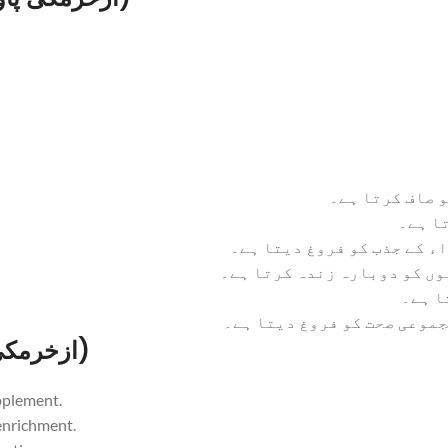
 صاف کرتا ہے۔
ا ہے۔
ء کے جذب کو فروغ دیتا ہے۔
وں کو دوبارہ زندہ کرتا ہے۔
ا ہے۔
جموعی صحت کو فروغ دیتا ہے۔
Uses of Izkhar Makki Powder (ازخرمکی پاؤڈر)
pplement.
 enrichment.