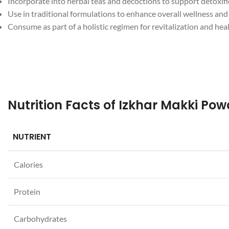
Incorporate into herbal teas and decoctions to support detoxifi
Use in traditional formulations to enhance overall wellness and
Consume as part of a holistic regimen for revitalization and he
NUTRIENT
Calories
Facebook
Protein
Instagram
YouTube
Carbohydrates