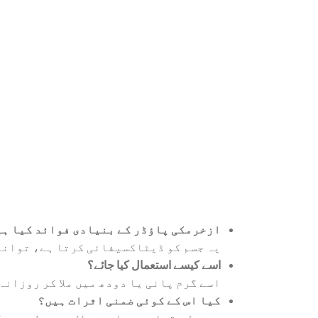
ازخرمکی پاؤڈر کے بنیادی فوائد کیا ہ
یہ جسم کو ڈیٹاکسیفائی کرتا ہے، توانائ
اسے کیسے استعمال کیا جائے؟
اسے گرم پانی یا دودھ میں ملا کر روزانہ
کیا اس کے کوئی ضمنی اثرات ہیں؟
معتدل مقدار میں استعمال محفوظ ہے، مگ