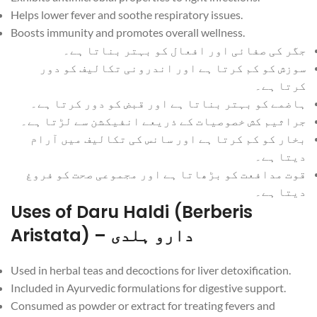
Helps lower fever and soothe respiratory issues.
Boosts immunity and promotes overall wellness.
جگر کی صفائی اور افعال کو بہتر بناتا ہے۔
سوزش کو کم کرتا ہے اور اندرونی تکالیف کو دور
کرتا ہے۔
ہاضمے کو بہتر بناتا ہے اور قبض کو دور کرتا ہے۔
جراثیم کش خصوصیات کے ذریعے انفیکشن سے لڑتا ہے۔
بخار کو کم کرتا ہے اور سانس کی تکالیف میں آرام
دیتا ہے۔
قوت مدافعت کو بڑھاتا ہے اور مجموعی صحت کو فروغ
دیتا ہے۔
Uses of Daru Haldi (Berberis
Aristata) – دارو ہلدی
Used in herbal teas and decoctions for liver detoxification.
Included in Ayurvedic formulations for digestive support.
Consumed as powder or extract for treating fevers and