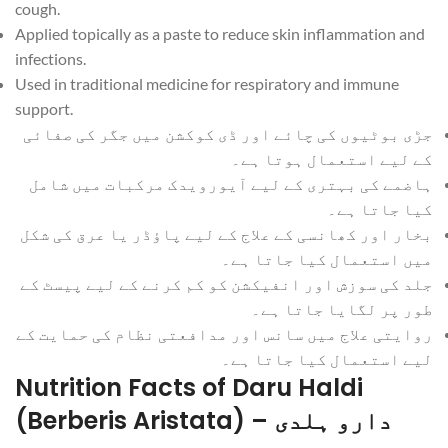
cough.
Applied topically as a paste to reduce skin inflammation and
infections.
Used in traditional medicine for respiratory and immune
support.
جڑی بوٹیوں کی چائے اور ڈی کوکشن میں جگر کی صفائی
کے لیے استعمال ہوتا ہے۔
ہاضمے کی بہتری کے لیے آیورویدک مرکبات میں شامل
کیا جاتا ہے۔
بخار اور کھانسی کے علاج کے لیے پاؤڈر یا عرق کی شکل
میں استعمال کیا جاتا ہے۔
جلد کی سوزش اور انفیکشن کو کم کرنے کے لیے پیسٹ کے
طور پر لگایا جاتا ہے۔
روایتی علاج میں سانس اور مدافعتی نظام کی حمایت کے
لیے استعمال کیا جاتا ہے۔
Nutrition Facts of Daru Haldi
(Berberis Aristata) – دارو ہلدی