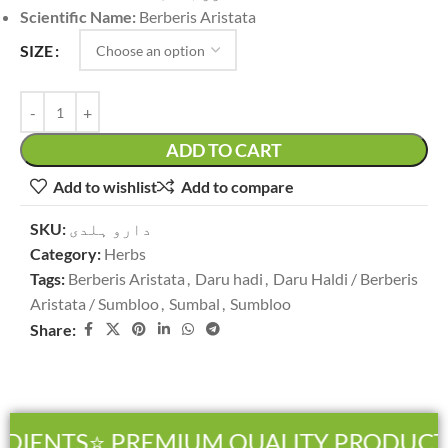
Scientific Name:
Berberis Aristata
SIZE
ADD TO CART
Add to wishlist
Add to compare
SKU:
دارو ہلدی
Category:
Herbs
Tags:
Berberis Aristata
,
Daru hadi
,
Daru Haldi / Berberis
Aristata / Sumbloo
,
Sumbal
,
Sumbloo
Share:
IENTS
⭐ PREMIUM QUALITY PRODUCTS