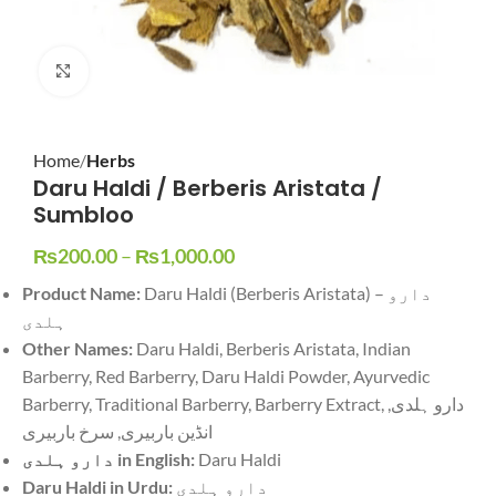
Click to enlarge
Home
Herbs
Daru Haldi / Berberis Aristata /
Sumbloo
₨
200.00
–
₨
1,000.00
Product Name:
Daru Haldi (Berberis Aristata) – دارو
ہلدی
Other Names:
Daru Haldi, Berberis Aristata, Indian
Barberry, Red Barberry, Daru Haldi Powder, Ayurvedic
Barberry, Traditional Barberry, Barberry Extract, دارو ہلدی,
انڈین باربیری, سرخ باربیری
دارو ہلدی in English:
Daru Haldi
Daru Haldi in Urdu:
دارو ہلدی