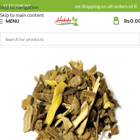
🚚 Enjoy Free Shipping on all orders of Rs.
+92 331 3080801
Skip to navigation
Skip to main content
0
MENU
₨
0.0