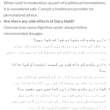
When used in moderation as part of traditional formulations,
it is considered safe. Consult a healthcare provider for
personalized advice.
Are there any side effects of Daru Haldi?
Overuse may cause digestive upset; always follow
recommended dosages.
دارو ہلدی کے بنیادی فوائد کیا ہیں؟
یہ جگر کی صفائی، سوزش میں کمی، ہاضمے کو بہتر
بنانے اور قوت مدافعت کو مضبوط کرنے میں مدد دیتی
ہے۔
دارو ہلدی کو عام طور پر کیسے استعمال کیا جاتا
ہے؟
اسے ہربل چائے، پاؤڈر یا ڈی کوکشن کی شکل میں
کھایا یا جلد پر پیسٹ کے طور پر لگایا جاتا ہے۔
کیا دارو ہلدی بخار اور کھانسی میں مفید ہے؟
جی ہاں، روایتی طور پر اسے اینٹی مائکروبیل
خصوصیات کی وجہ سے بخار کم کرنے اور کھانسی میں
آرام دینے کے لیے استعمال کیا جاتا ہے۔