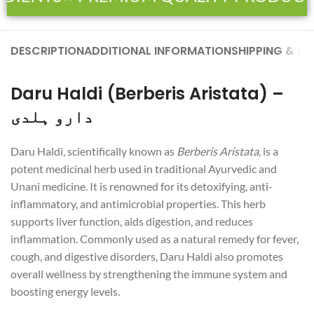
DESCRIPTION
ADDITIONAL INFORMATION
SHIPPING & DE
Daru Haldi (Berberis Aristata) –
دارو ہلدی
Daru Haldi, scientifically known as
Berberis Aristata
, is a
potent medicinal herb used in traditional Ayurvedic and
Unani medicine. It is renowned for its detoxifying, anti-
inflammatory, and antimicrobial properties. This herb
supports liver function, aids digestion, and reduces
inflammation. Commonly used as a natural remedy for fever,
cough, and digestive disorders, Daru Haldi also promotes
overall wellness by strengthening the immune system and
boosting energy levels.