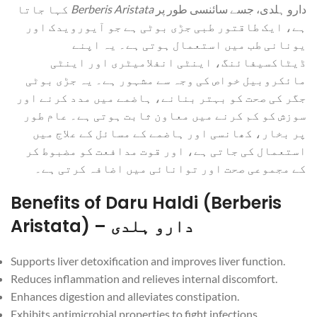
کہا جاتا
Berberis Aristata
دارو ہلدی، جسے سائنسی طور پر
ہے، ایک طاقتور طبی جڑی بوٹی ہے جو آیورویدک اور
یونانی طب میں استعمال ہوتی ہے۔ یہ اپنے
ڈیٹاکسیفائنگ، اینٹی انفلامیٹری اور اینٹی
مائکروبیل خواص کی وجہ سے مشہور ہے۔ یہ جڑی بوٹی
جگر کی صحت کو بہتر بنانے، ہاضمے میں مدد کرنے اور
سوزش کو کم کرنے میں معاون ثابت ہوتی ہے۔ عام طور
پر بخار، کھانسی اور ہاضمے کے مسائل کے علاج میں
استعمال کی جاتی ہے، اور قوت مدافعت کو مضبوط کر
کے مجموعی صحت اور توانائی میں اضافہ کرتی ہے۔
Benefits of Daru Haldi (Berberis
Aristata) – دارو ہلدی
Supports liver detoxification and improves liver function.
Reduces inflammation and relieves internal discomfort.
Enhances digestion and alleviates constipation.
Exhibits antimicrobial properties to fight infections.