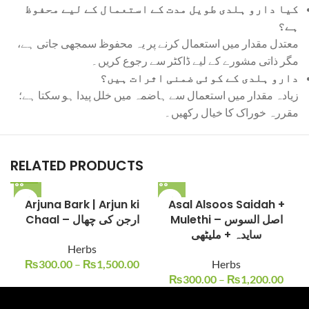
کیا دارو ہلدی طویل مدت کے استعمال کے لیے محفوظ
ہے؟
معتدل مقدار میں استعمال کرنے پر یہ محفوظ سمجھی جاتی ہے،
مگر ذاتی مشورے کے لیے ڈاکٹر سے رجوع کریں۔
دارو ہلدی کے کوئی ضمنی اثرات ہیں؟
زیادہ مقدار میں استعمال سے ہاضمہ میں خلل پیدا ہو سکتا ہے؛
مقررہ خوراک کا خیال رکھیں۔
RELATED PRODUCTS
Arjuna Bark | Arjun ki
Asal Alsoos Saidah +
Mulethi – اصل السوس
Chaal – ارجن کی چھال
سایدہ + ملیٹھی
Herbs
₨
300.00
–
₨
1,500.00
Herbs
₨
300.00
–
₨
1,200.00