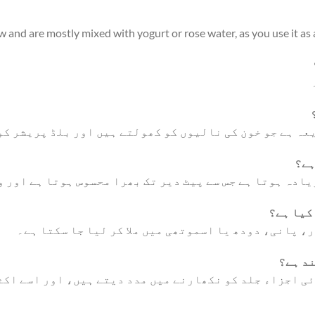
ow and are mostly mixed with yogurt or rose water, as you use it as 
ہ ہے جو خون کی نالیوں کو کھولتے ہیں اور بلڈ پریشر کو
یادہ ہوتا ہے جس سے پیٹ دیر تک بھرا محسوس ہوتا ہے اور 
 اجزاء جلد کو نکھارنے میں مدد دیتے ہیں، اور اسے اکثر د