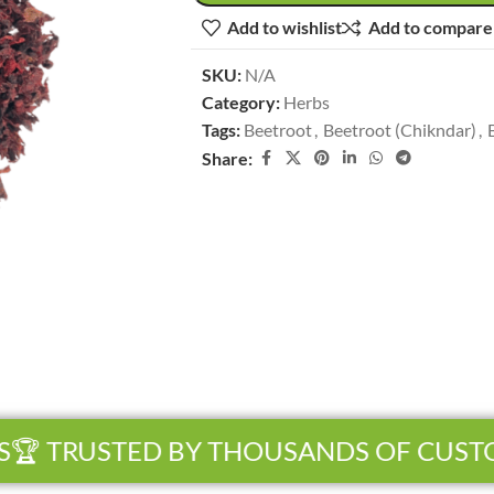
Add to wishlist
Add to compare
SKU:
N/A
Category:
Herbs
Tags:
Beetroot
,
Beetroot (Chikndar)
,
Share:
 TRUSTED BY THOUSANDS OF CUSTOM