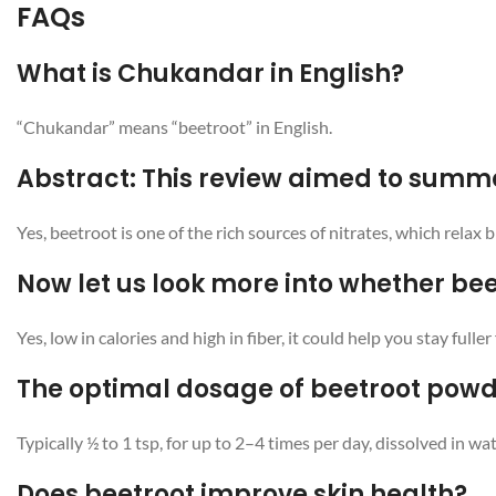
FAQs
What is Chukandar in English?
“Chukandar” means “beetroot” in English.
Abstract: This review aimed to summar
Yes, beetroot is one of the rich sources of nitrates, which relax
Now let us look more into whether bee
Yes, low in calories and high in fiber, it could help you stay ful
The optimal dosage of beetroot powd
Typically ½ to 1 tsp, for up to 2–4 times per day, dissolved in wat
Does beetroot improve skin health?