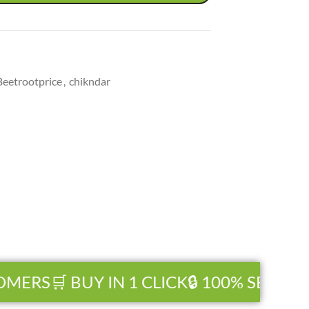
Beetrootprice
,
chikndar
ERS
🛒 BUY IN 1 CLICK
🔒 100% SECURE 