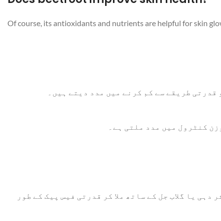
Of course, its antioxidants and nutrients are helpful for skin gl
 قدرتی طریقے سے کم کرنے میں مدد دیتے ہیں۔
وزن کنٹرول میں مدد ملتی ہے۔
ہی یا گلاب جل کے ساتھ ملا کر قدرتی فیس پیک کے طور