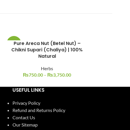
Pure Areca Nut (Betel Nut) –
Wood Worm | A
-17%
-25%
Chikni Supari (Chaliya) | 100%
رومی
Natural
H
Herbs
₨
300.00
₨
750.00
–
₨
3,750.00
USEFUL LINKS
Privacy Policy
Refund and Returns Policy
Contact Us
Our Sitemap