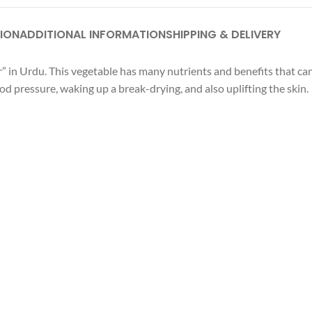
ION
ADDITIONAL INFORMATION
SHIPPING & DELIVERY
” in Urdu. This vegetable has many nutrients and benefits that can 
od pressure, waking up a break-drying, and also uplifting the skin.