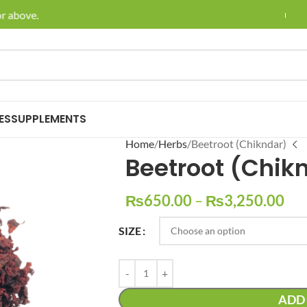
bove.
🚚 Enjoy 
ES
SUPPLEMENTS
Home
Herbs
Beetroot (Chikndar)
Beetroot (Chik
₨
650.00
–
₨
3,250.00
SIZE
ADD 