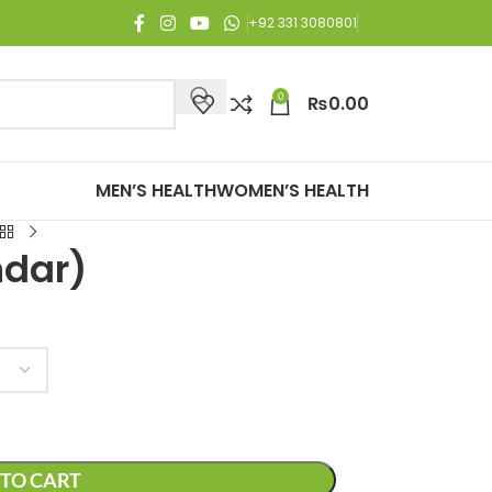
Free Shipping on all orders of Rs. 3,000 or above.
+92 331 3080801
0
₨
0.00
MEN’S HEALTH
WOMEN’S HEALTH
ndar)
TO CART