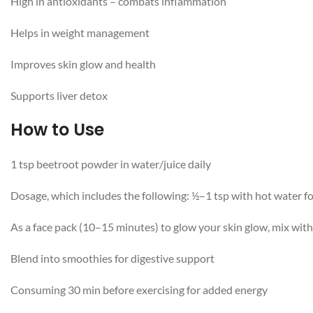
High in antioxidants – combats inflammation
Helps in weight management
Improves skin glow and health
Supports liver detox
How to Use
1 tsp beetroot powder in water/juice daily
Dosage, which includes the following: ½–1 tsp with hot water
Facebook
As a face pack (10–15 minutes) to glow your skin glow, mix with
Instagram
Blend into smoothies for digestive support
YouTube
Consuming 30 min before exercising for added energy
WhatsApp