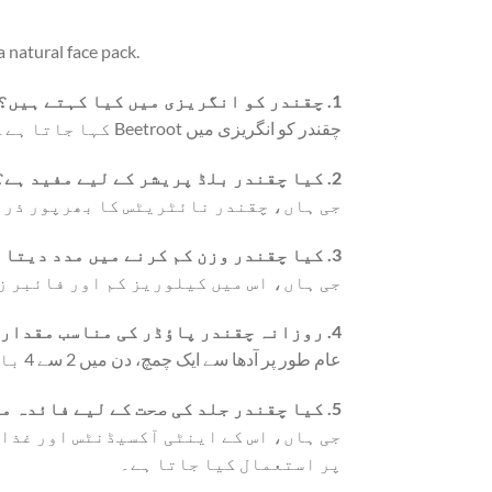
a natural face pack.
1. چقندر کو انگریزی میں کیا کہتے ہیں؟
چقندر کو انگریزی میں Beetroot کہا جاتا ہے۔
2. کیا چقندر بلڈ پریشر کے لیے مفید ہے؟
جی ہاں، چقندر نائٹریٹس کا بھرپور ذریع
3. کیا چقندر وزن کم کرنے میں مدد دیتا ہے؟
جی ہاں، اس میں کیلوریز کم اور فائبر ز
4. روزانہ چقندر پاؤڈر کی مناسب مقدار کیا ہے؟
عام طور پر آدھا سے ایک چمچ، دن میں 2 سے 4 بار، پانی، دودھ یا اسموتھی میں ملا کر لیا جا سکتا ہے۔
5. کیا چقندر جلد کی صحت کے لیے فائدہ مند ہے؟
جی ہاں، اس کے اینٹی آکسیڈنٹس اور غذائی
پر استعمال کیا جاتا ہے۔