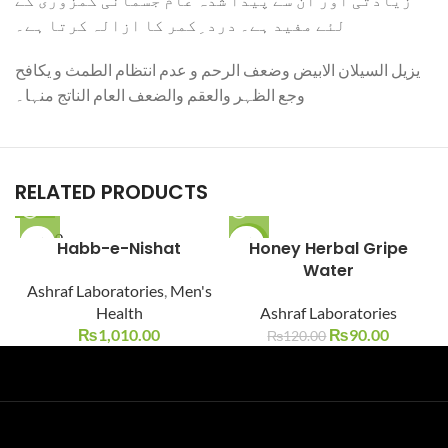
لئے مفید ہے۔ درد ِکمر کا ازالہ کرتا ہے۔
یزیل السیلان الابیض وضعف الرحم و عدم انتظام الطمث و یکافح
وجع الظہر والعقم والضعف العام الناتج منہا۔
RELATED PRODUCTS
SOLD O
Habb-e-Nishat
-25%
Honey Herbal Gripe
UT
Water
SOLD O
Ashraf Laboratories
,
Men's
UT
Health
Ashraf Laboratories
₨
1,010.00
₨
90.00
₨
120.00