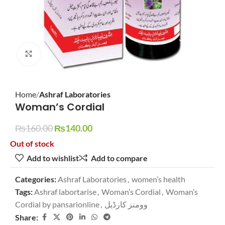
Click to enlarge
Home
Ashraf Laboratories
Woman’s Cordial
₨
160.00
₨
140.00
Out of stock
Add to wishlist
Add to compare
Categories:
Ashraf Laboratories
,
women’s health
Tags:
Ashraf labortarise
,
Woman’s Cordial
,
Woman’s
Cordial by pansarionline
,
وومنز کارڈیل
Share: