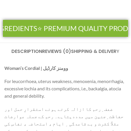
GREDIENTS
⭐ PREMIUM QUALITY PRODU
DESCRIPTION
REVIEWS (0)
SHIPPING & DELIVERY
Woman’s Cordial | وومنز کارڈیل
For leucorrhoea, uterus weakness, menoxenia, menorrhagia,
excessive lochia and its complications, i.e., backalgia, atocia
and general debility.
ضعف ِرحم کا ازالہ کرتے ہوئے استقرارِ حمل اور
حفاظت ِجنین میں مدددیتاہے۔ رحم کے جملہ عوارضات
مثلاً کثرت و بے قاعدگی ﹺ ایام ، استحاضہ ، نفاس کی
زیادتی اور ان سے پیدا شدہ عام جسمانی کمزوری کے