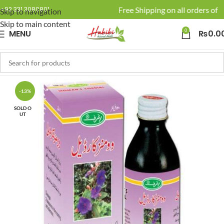
🚚 Enjoy Free Shipping on all orders of R
+92 331 3080801
Skip to navigation
Skip to main content
0
MENU
₨
0.0
-13%
SOLD O
UT