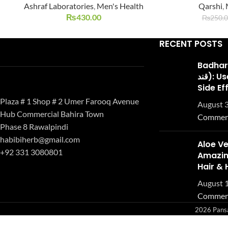
Ashraf Laboratories
,
Men's Health
Qarshi
,
SOLD
OUT
₨
430.00
₨
250.
RECENT POSTS
Badhari Q
قند): Uses, Benefits, and
Side Ef
Plaza # 1 Shop # 2 Umer Farooq Avenue
August 3
Hub Commercial Bahira Town
Commen
Phase 8 Rawalpindi
habibiherb@gmail.com
Aloe Ve
+92 331 3080801
Amazing
Hair & 
August 1
Commen
2026 Pansar