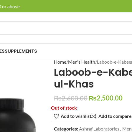
or above.
🚚 En
ES
SUPPLEMENTS
Home
Men's Health
Laboob-e-Kabeer
Laboob-e-Kabe
ul-Khas
₨
2,600.00
₨
2,500.00
Out of stock
Add to wishlist
Add to compare
Categories:
Ashraf Laboratories
,
Men'