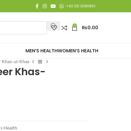
joy Free Shipping on all orders of Rs. 3,000 or above.
+92 331 3080801
0
₨
0.00
MEN’S HEALTH
WOMEN’S HEALTH
 Khas-ul-Khas
er Khas-
s Health