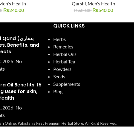
Men's Health
Qarshi
,
Men's Health
SOLD
OUT
₨
240.00
₨
540.00
00
₨
600.00
QUICK LINKS
and (بدھاری
Herbs
Remedies
fects
Herbal Oils
, 2026
No
Herbal Tea
ts
Powders
Seeds
Supplements
ra Oil Benefits: 15
 Uses for Skin,
Blog
Health
, 2026
No
ts
i Online, Pakistan's First Premium Herbal Store, All Right Reserved.