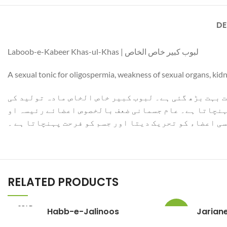
Instagram
DE
YouTube
WhatsApp
Laboob-e-Kabeer Khas-ul-Khas | لبوب کبیر خاص الخاص
A sexual tonic for oligospermia, weakness of sexual organs, kidn
 بہت بڑھ گئی ہے۔ لبوب کبیر خاص الخاص مادہ تولید کی
پہنچاتا ہے۔ عام جسمانی ضعف بالخصوص اعضائے رئیسہ او
سی اعضاء کو تحریک دیتا اور جسم کو فرحت پہنچاتا ہے ۔
RELATED PRODUCTS
SOLD
Habb-e-Jalinoos
Jarian
-4%
OUT