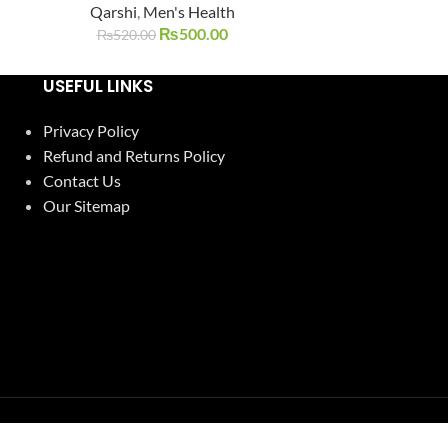
Qarshi
,
Men's Health
Qarshi
,
₨
500.00
₨
520.00
₨
400.0
USEFUL LINKS
Privacy Policy
Refund and Returns Policy
Contact Us
Our Sitemap