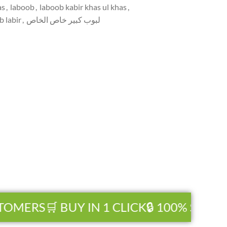
as
,
laboob
,
laboob kabir khas ul khas
,
b labir
,
لبوب کبیر خاص الخاص
OMERS
🛒 BUY IN 1 CLICK
🔒 100% SECUR