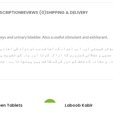
SCRIPTION
REVIEWS (0)
SHIPPING & DELIVERY
eys and urinary bladder. Also a useful stimulant and exhilarant.
ؤثر قیمتی اور اہم اجزاء کے اضافے سے اس دواء کی افادیت
 عصبی و عضلاتی کمزوری کا ازالہ کرتا اور باہ کو تقویت 
ہ و مثانہ کے ضعف کو دور کرکے طاقت بہم پہنچاتا ہے ۔ جن
een Tablets
Laboob Kabir
-10%