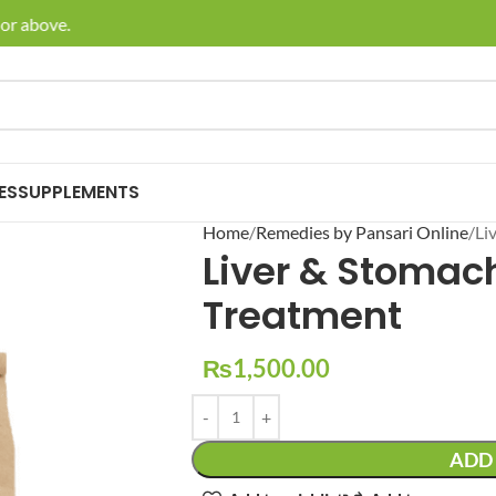
above.
🚚 Enjo
ES
SUPPLEMENTS
Home
Remedies by Pansari Online
Li
Liver & Stomac
Treatment
₨
1,500.00
ADD 