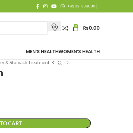
y Free Shipping on all orders of Rs. 3,000 or above.
+92 331 3080801
0
₨
0.00
MEN’S HEALTH
WOMEN’S HEALTH
ver & Stomach Treatment
h
TO CART