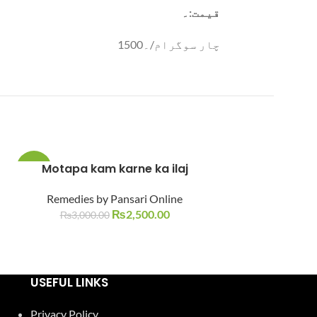
قیمت:۔
چار سوگرام/۔1500
Motapa kam karne ka ilaj
Obesity | Ho
-17%
Remedies by Pansari Online
Remedies by
₨
2,500.00
₨
1
₨
3,000.00
USEFUL LINKS
Privacy Policy