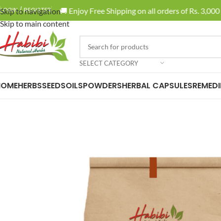
🚚 Enjoy Free Shipping on all orders of Rs. 3,000 or 
LOGIN / REGISTER
Skip to navigation
Skip to main content
SELECT CATEGORY
HOME
HERBS
SEEDS
OILS
POWDERS
HERBAL CAPSULES
REMEDI