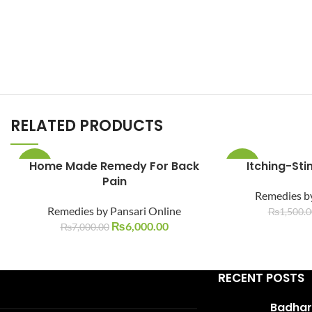
RELATED PRODUCTS
Home Made Remedy For Back
Itching-St
-14%
-15%
Pain
Remedies by
Remedies by Pansari Online
₨
1,500.0
₨
6,000.00
₨
7,000.00
RECENT POSTS
Badhari Q