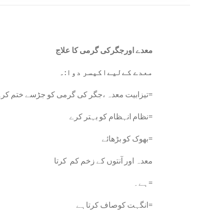
معدے اورجگرکی گرمی کا علاج
معدے کےلیےاکیسر دوا:۔
تیزابیت معدہ ،جگر کی گرمی کو جڑسے ختم کرے=
نظام انہظام کو بہتر کرے=
بھوک کو بڑھائے=
معدہ اور آنتوں کے زخم کم کرتا
ہے۔=
انگہت کوصاف کرتاہے=