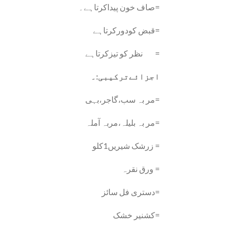
صاف خون پیداکرتاہے۔=
قبض کودورکرتاہے=
نظر کو تیزکرتاہے =
اجزا
ئےترکیبی:۔
مر بہ سب،گاجر،بہی=
مر بہ بلیلہ،مربہ آملہ=
زرشک شیریں1کلو =
ورق نقرہ =
دستری فل سائز=
کشنیر خشک=