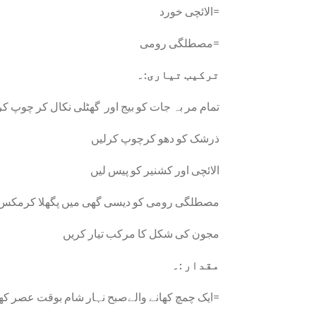
الائچی خورد=
مصطلگی رومی=
ترکیب تیاری:۔
تمام مر بہ جات کو بیج اور گھٹلی نکال کر چوپ کر
ذرشک کو دھو کرچوپ کرلیں
الائچی اور کشنیر کو پیس لیں
مصطلگی رومی کو دیسی گھی میں پگھلا کرمکس 
مجون کی شکل کا مرکب تیار کریں
مقدار :۔
ایک چمچ کھانے والےصبح نہار شام بوقت عصر کھلائیں=