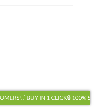
e
MERS
🛒 BUY IN 1 CLICK
🔒 100% SECURE