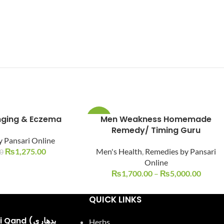
inging & Eczema
Men Weakness Homemade
-15%
Remedy/ Timing Guru
 Pansari Online
₨
1,275.00
Men's Health
,
Remedies by Pansari
0
Online
₨
1,700.00
–
₨
5,000.00
QUICK LINKS
and (بدھاری
Herbs