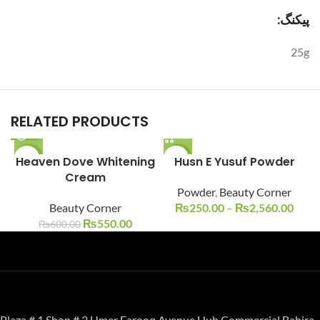
:پیکنگ
25g
RELATED PRODUCTS
Heaven Dove Whitening
-8%
-29%
Husn E Yusuf Powder
Cream
SOLD O
Powder
,
Beauty Corner
UT
Beauty Corner
₨
250.00
–
₨
2,560.00
₨
550.00
₨
600.00
Plaza # 1 Shop # 2 Umer Farooq Avenue Hub Commercial Bahira