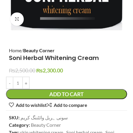
Click to enlarge
Home
Beauty Corner
Soni Herbal Whitening Cream
₨
2,500.00
₨
2,300.00
ADD TO CART
Add to wishlist
Add to compare
SKU:
سونی ہربل وائٹننگ کریم
Category:
Beauty Corner
Tags:
skin whitening cream
,
Soni herbal cream
,
Soni