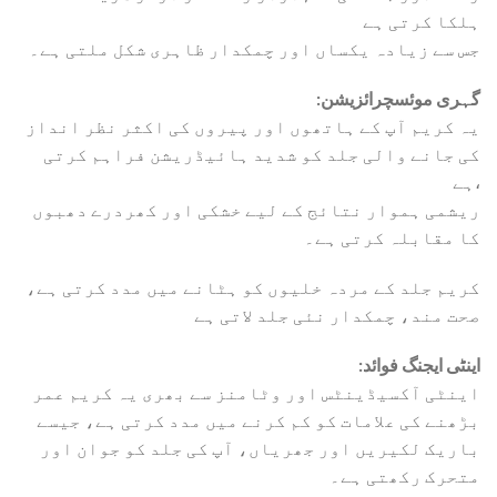
ہلکا کرتی ہے
جس سے زیادہ یکساں اور چمکدار ظاہری شکل ملتی ہے۔
:گہری موئسچرائزیشن
یہ کریم آپ کے ہاتھوں اور پیروں کی اکثر نظر انداز
کی جانے والی جلد کو شدید ہائیڈریشن فراہم کرتی
ہے،
ریشمی ہموار نتائج کے لیے خشکی اور کھردرے دھبوں
کا مقابلہ کرتی ہے۔
کریم جلد کے مردہ خلیوں کو ہٹانے میں مدد کرتی ہے،
صحت مند، چمکدار نئی جلد لاتی ہے
:اینٹی ایجنگ فوائد
اینٹی آکسیڈینٹس اور وٹامنز سے بھری یہ کریم عمر
بڑھنے کی علامات کو کم کرنے میں مدد کرتی ہے، جیسے
باریک لکیریں اور جھریاں، آپ کی جلد کو جوان اور
متحرک رکھتی ہے۔