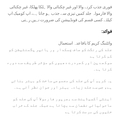
فوری جذب کرنے والا اور غیر چکنائی والا ہلکا پھلکا، غیر چکنائی
والا فارمولہ جلد کمیں تیزی سے جذب ہو جاتا ہے، اپ کومیک اپ
کیلئے کسی قسم کی فونڈییشن کی ضرورت نہیں رہتی
:فوائد
وائٹننگ کریم کا باقاعدہ استعمال
جلد کی رنگت کو صاف چمکدار ور ہائپر پگمنٹیشن کو
کم کرتا ہے
، سوکھے پن اور کھردرے دھبوں کو مؤثر طریقے سے دور
کرتا ہے۔
یہ کریم آپ کی جلد کی مجموعی ساخت کو بہتر بناتی
ہے، جس سے جلد زیادہ بہتر اور جوان نظر آتی ہے۔
اینٹی آکسیڈینٹ سے بھرپور فارمولا آپ کی جلد کو
ماحولیاتی نقصان سے بچاتا ہے جبکہ جلد کے خراب
خلیوں کی مرمت کرتا ہے