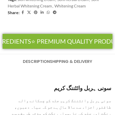
Herbal Whitening Cream
,
Whitening Cream
Share:
REDIENTS
⭐ PREMIUM QUALITY PRODU
DESCRIPTION
SHIPPING & DELIVERY
سونی ہربل وائٹننگ کریم
سونی ہربل وائٹننگ کریم جلد کو چمکانے والے
طاقتور اجزاء سے مالا مال ہے جو کہ سیاہ دھبوں،
رنگت اور جلد کی ناہموار رنگت کو مؤثر طریقے سے