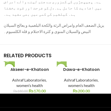
ہے۔ پھیپھڑوں کی کمزوری سے جنم لینے والے امراض
میں افادیت کا حامل ہے۔دل کو فرحت اور قوت بخشتا
ہے۔ کیلشیم کی کمی میں بھی مفید ہے۔
یزیل الضعف العام وامراض الرئة والکحة البلغمیة و یعالج السیلان
البیض والسیلان المنوی و کثرة الاحتلام و قلة الکلسیوم۔
RELATED PRODUCTS
SOLD O
-6%
Akseer-e-Khatoon
Dawa-e-Khatoon
UT
SOLD O
Ashraf Laboratories
,
Ashraf Laboratories
,
UT
women’s health
women’s health
₨
170.00
₨
200.00
₨
180.00