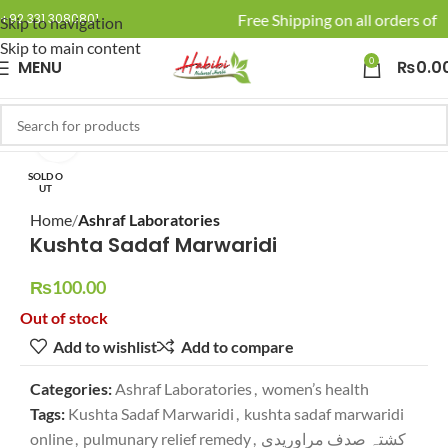
🚚 Enjoy Free Shipping on all orders of R
+92 331 3080801
Skip to navigation
Skip to main content
0
MENU
₨
0.0
Click to enlarge
SOLD O
UT
Home
Ashraf Laboratories
Kushta Sadaf Marwaridi
₨
100.00
Out of stock
Add to wishlist
Add to compare
Categories:
Ashraf Laboratories
,
women’s health
Tags:
Kushta Sadaf Marwaridi
,
kushta sadaf marwaridi
online
,
pulmunary relief remedy
,
کشتہ صدف مراوریدی