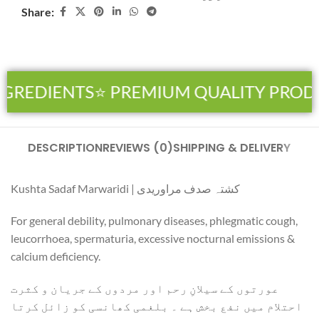
Share:
NGREDIENTS
⭐ PREMIUM QUALITY PROD
DESCRIPTION
REVIEWS (0)
SHIPPING & DELIVERY
Kushta Sadaf Marwaridi | کشتہ صدف مراوریدی
For general debility, pulmonary diseases, phlegmatic cough,
leucorrhoea, spermaturia, excessive nocturnal emissions &
calcium deficiency.
عورتوں کے سیلانِ رحم اور مردوں کے جریان و کثرت
احتلام میں نفع بخش ہے ۔ بلغمی کھانسی کو زائل کرتا