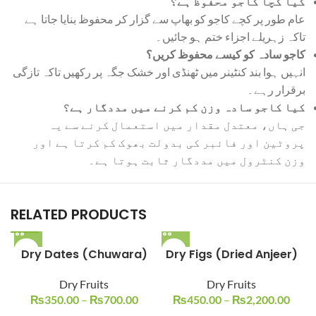
کیا کچا کاجو محفوظ ہے؟
عام طور پر کچے کاجو کو بھاپ سے گزار کر محفوظ بنایا جاتا ہے
تاکہ زہریلے اجزاء ختم ہو جائیں۔
کاجو سادہ کو کیسے محفوظ کریں؟
انہیں ہوا بند کنٹینر میں ٹھنڈی اور خشک جگہ پر رکھیں تاکہ تازگی
برقرار رہے۔
کیا کاجو سادہ وزن کم کرنے میں مددگار ہے؟
جی ہاں، معتدل مقدار میں استعمال کرنے سے یہ
پروٹین اور فائبر کی بدولت بھوک کم کرتا ہے اور
وزن کنٹرول میں مددگار ثابت ہوتا ہے۔
RELATED PRODUCTS
Dry Dates (Chuwara)
Dry Figs (Dried Anjeer)
Dry Fruits
Dry Fruits
₨
350.00
–
₨
700.00
₨
450.00
–
₨
2,200.00