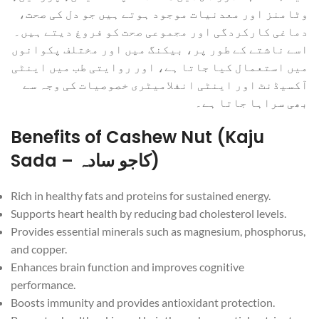
وٹامنز اور معدنیات موجود ہوتے ہیں جو دل کی صحت،
دماغی کارکردگی اور مجموعی صحت کو فروغ دیتے ہیں۔
اسے ناشتے کے طور پر، بیکنگ میں اور مختلف پکوانوں
میں استعمال کیا جاتا ہے، اور روایتی طب میں اینٹی
آکسیڈنٹ اور اینٹی انفلامیٹری خصوصیات کی وجہ سے
بھی سراہا جاتا ہے۔
Benefits of Cashew Nut (Kaju
Sada – کاجو سادہ)
Rich in healthy fats and proteins for sustained energy.
Supports heart health by reducing bad cholesterol levels.
Provides essential minerals such as magnesium, phosphorus,
and copper.
Enhances brain function and improves cognitive
performance.
Boosts immunity and provides antioxidant protection.