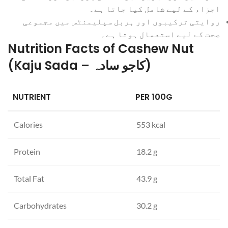
اجزاء کے لیے شامل کیا جاتا ہے۔
روایتی ترکیبوں اور ہربل سپلیمنٹس میں مجموعی
صحت کے لیے استعمال ہوتا ہے۔
Nutrition Facts of Cashew Nut
(Kaju Sada – کاجو سادہ)
NUTRIENT
PER 100G
Calories
553 kcal
Protein
18.2 g
Total Fat
43.9 g
Carbohydrates
30.2 g