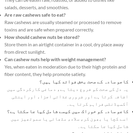
salads, desserts, and smoothies.
Are raw cashews safe to eat?
Raw cashews are usually steamed or processed to remove
toxins and are safe when prepared correctly.
How should cashew nuts be stored?
Store them in an airtight container in a cool, dry place away
from direct sunlight.
Can cashew nuts help with weight management?
Yes, when eaten in moderation due to their high protein and
fiber content, they help promote satiety.
کاجو سادہ کے صحت بخش فوائد کیا ہیں؟
یہ دل کی صحت کو فروغ دیتا ہے، دماغی کارکردگی میں
اضافہ کرتا ہے اور ضروری غذائی اجزاء اور اینٹی
آکسیڈنٹس فراہم کرتا ہے۔
کاجو سادہ کو خوراک میں کیسے شامل کیا جا سکتا ہے؟
اسے کچا یا بھون کر، سلاد، مٹھائی یا سموتھیز میں
شامل کیا جا سکتا ہے۔