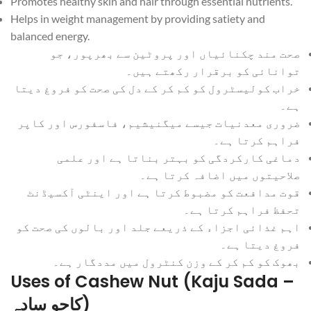
Promotes healthy skin and hair through essential nutrients.
Helps in weight management by providing satiety and
balanced energy.
صحت مند چکنائیاں اور پروٹین سے بھرپور، جو
توانائی کو برقرار رکھتے ہیں۔
خراب کولیسٹرول کو کم کر کے دل کی صحت کو فروغ دیتا
ہے۔
ضروری معدنیات جیسے میگنیشیم، فاسفورس اور کاپر
فراہم کرتا ہے۔
دماغی کارکردگی کو بہتر بناتا ہے اور علمی
صلاحیتوں میں اضافہ کرتا ہے۔
قوت مدافعت کو مضبوط کرتا ہے اور اینٹی آکسیڈنٹ
تحفظ فراہم کرتا ہے۔
اہم غذائی اجزاء کے ذریعے جلد اور بالوں کی صحت کو
فروغ دیتا ہے۔
بھوک کو کم کر کے وزن کنٹرول میں مددگار ہے۔
Uses of Cashew Nut (Kaju Sada –
کاجو سادہ)