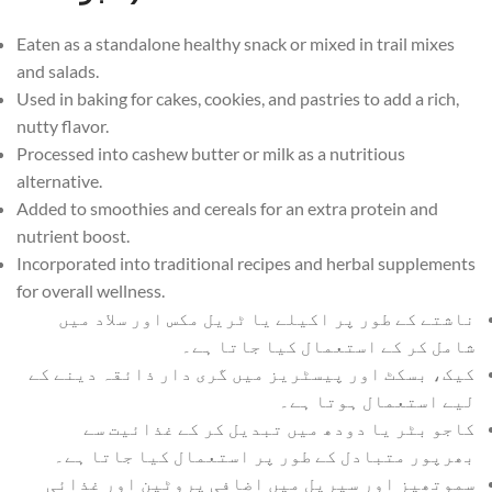
Eaten as a standalone healthy snack or mixed in trail mixes
and salads.
Used in baking for cakes, cookies, and pastries to add a rich,
nutty flavor.
Processed into cashew butter or milk as a nutritious
alternative.
Added to smoothies and cereals for an extra protein and
nutrient boost.
Incorporated into traditional recipes and herbal supplements
for overall wellness.
ناشتے کے طور پر اکیلے یا ٹریل مکس اور سلاد میں
شامل کر کے استعمال کیا جاتا ہے۔
کیک، بسکٹ اور پیسٹریز میں گری دار ذائقہ دینے کے
لیے استعمال ہوتا ہے۔
کاجو بٹر یا دودھ میں تبدیل کر کے غذائیت سے
بھرپور متبادل کے طور پر استعمال کیا جاتا ہے۔
سموتھیز اور سیریل میں اضافی پروٹین اور غذائی